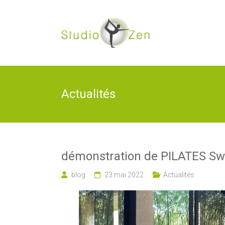
Skip
to
Studio
content
Zen
Actualités
démonstration de PILATES Swi
blog
23 mai 2022
Actualités