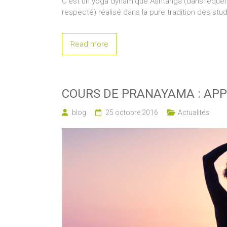
C’est un yoga dynamique Ashtanga (dans leque
respecté) réalisé dans la pure tradition des stu
Read more
COURS DE PRANAYAMA : APP
blog
25 octobre 2016
Actualités