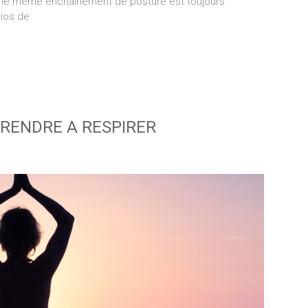
l le même enchainement de posture est toujours
dios de
RENDRE A RESPIRER