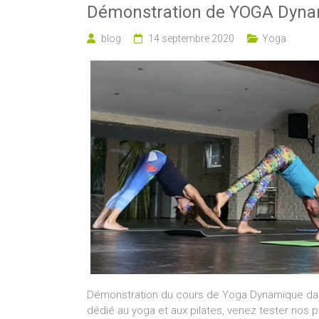
Démonstration de YOGA Dyn
blog
14 septembre 2020
Yoga
Démonstration du cours de Yoga Dynamique dans
dédié au yoga et aux pilates, venez tester nos 