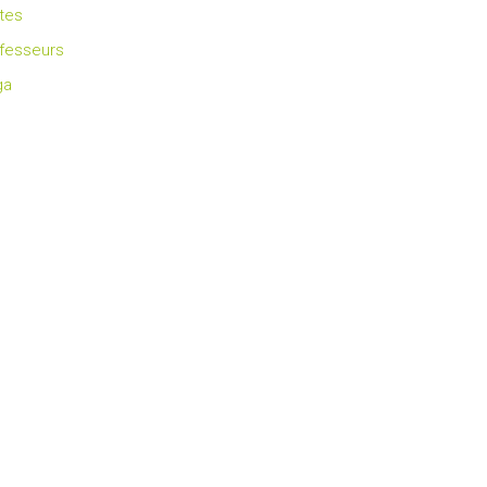
ates
fesseurs
ga