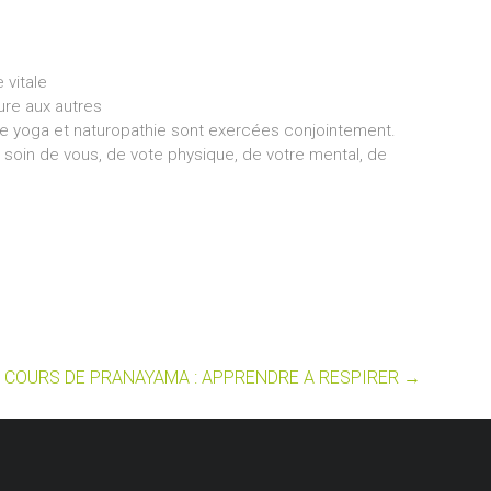
e vitale
ure aux autres
e yoga et naturopathie sont exercées conjointement.
 soin de vous, de vote physique, de votre mental, de
COURS DE PRANAYAMA : APPRENDRE A RESPIRER
→