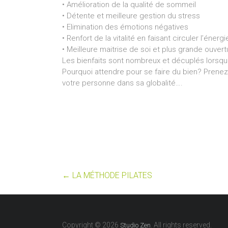
• Amélioration de la qualité de sommeil
• Détente et meilleure gestion du stress
• Elimination des émotions négatives
• Renfort de la vitalité en faisant circuler l’énergi
• Meilleure maitrise de soi et plus grande ouvert
Les bienfaits sont nombreux et décuplés lorsqu
Pourquoi attendre pour se faire du bien? Prenez
votre personne dans sa globalité….
←
LA MÉTHODE PILATES
Copyright © 2026
. All rights reserved.
Studio Zen