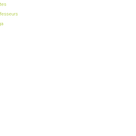
ates
fesseurs
ga