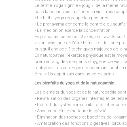
Le terme Yoga signifie « joug », de la même racine
dans la bonne voie, maîtriser sa vie. Trois comp
• Le hatha yoga regroupe les postures
• Le pranayama concerne le contrôle du souffle
• La méditation exerce la concentration
En pratiquant selon ces 3 axes, on travaille sur
vision holistique de l’être humain en fait une pra
puisqu’il englobe 3 techniques majeures de la n
En naturopathie, l’exercice physique est le moyen 
premier rang des éléments d’hygiène de vie incont
renforcer. Les autres points communs sont un mod
être. « Un esprit sain dans un corps sain »
Les bienfaits du yoga et de la naturopathie
Les bienfaits du yoga et de la naturopathie son
• Revitalisation des organes internes et del’en
• Renfort du système immunitaire et luttecontr
• Assurance d’une meilleure longévité
• Elimination des toxines et bactéries de l’orga
• Amélioration des fonctions digestives, circulat