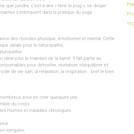
Pil
 que joindre, c’est-à-dire « tenir le joug », se diriger
osantes s’imbriquent dans la pratique du yoga:
Pro
Yo
 l’union des mondes physique, émotionnel et mental .Cette
tique idéale pour le naturopathe,
aturopathie.
idéal pour le maintien de la santé. Il fait partie au
ournables pour détoxifier, revitaliser, rééquilibrer et
e de vie sain, la relaxation, la respiration….bref le bien
t nombreux, pour en citer quelques uns:
semble du corps
e les rhumes et maladies chroniques
nisme
ion sanguine,