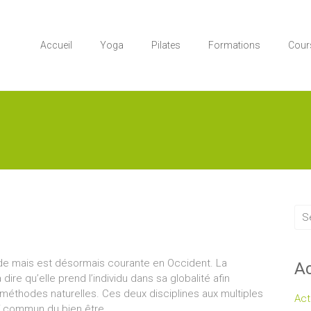
Accueil
Yoga
Pilates
Formations
Cour
nde mais est désormais courante en Occident. La
Ac
ire qu’elle prend l’individu dans sa globalité afin
s méthodes naturelles. Ces deux disciplines aux multiples
Act
f commun du bien être.